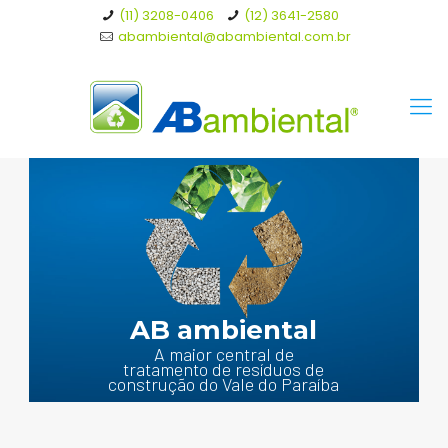
(11) 3208-0406
(12) 3641-2580
abambiental@abambiental.com.br
AB ambiental
A maior central de
tratamento de resíduos de
construção do Vale do Paraíba