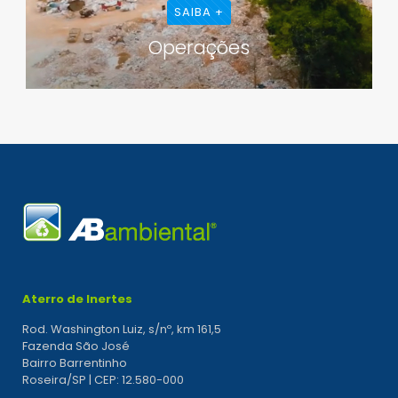
SAIBA +
Operações
Aterro de Inertes
Rod. Washington Luiz, s/nº, km 161,5
Fazenda São José
Bairro Barrentinho
Roseira/SP | CEP: 12.580-000